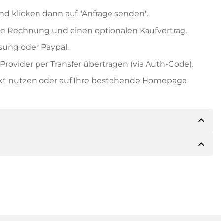
nd klicken dann auf "Anfrage senden".
e Rechnung und einen optionalen Kaufvertrag.
ung oder Paypal.
rovider per Transfer übertragen (via Auth-Code).
ekt nutzen oder auf Ihre bestehende Homepage
expand_less
expand_less
ils der Zahlung mitteilen. Der Inhaber wird Ihnen
sch auch Paypal oder weitere Zahlungsmethoden
 Rechnung senden. Bei größeren Kaufpreisen
Kaufvertrag.
 Domainnamen und die Rechnungsnummer an.