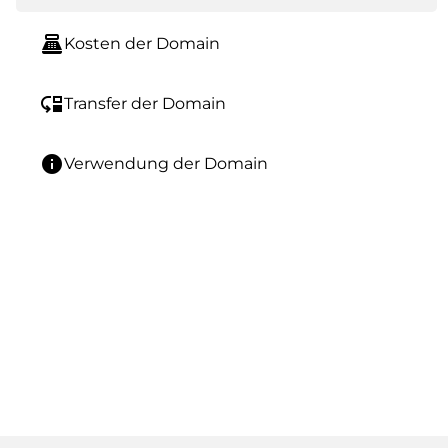
point_of_sale
Kosten der Domain
move_down
Transfer der Domain
info
Verwendung der Domain