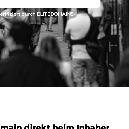
erifiziert durch ELITEDOMAINS
omain direkt beim Inhaber