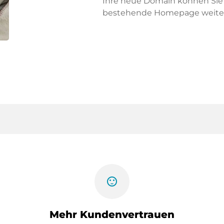
Ihre neue Domain können Sie f
bestehende Homepage weiter
sentiment_satisfied
Mehr Kundenvertrauen