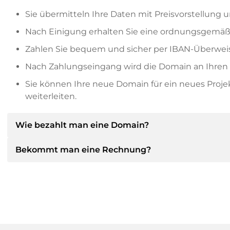
Sie übermitteln Ihre Daten mit Preisvorstellung u
Nach Einigung erhalten Sie eine ordnungsgemäß
Zahlen Sie bequem und sicher per IBAN-Überweis
Nach Zahlungseingang wird die Domain an Ihren P
Sie können Ihre neue Domain für ein neues Proj
weiterleiten.
Wie bezahlt man eine Domain?
Bekommt man eine Rechnung?
Nach einer Einigung wird der Inhaber Ihnen die Deta
dann die SEPA Bankdetails mitteilen und auf Wun
anbieten.
Ja, der Verkäufer wird Ihnen eine ordnungsgemäße
bekommen Sie auf Wunsch auch einen zusätzlichen 
Bitte geben Sie bei der Überweisung immer den